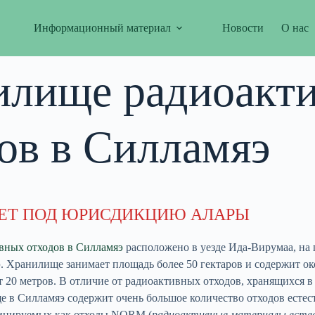
Информационный материал
Новости
О нас
илище радиоакт
ов в Силламяэ
ЕТ ПОД ЮРИСДИКЦИЮ АЛАРЫ
вных отходов в Силламяэ
расположено в уезде Ида-Вирумаа, на 
. Хранилище занимает площадь более 50 гектаров и содержит о
т 20 метров. В отличие от радиоактивных отходов, хранящихся в
е в Силламяэ содержит очень большое количество отходов естес
фицируемых как отходы NORM (
радиоактивные материалы есте