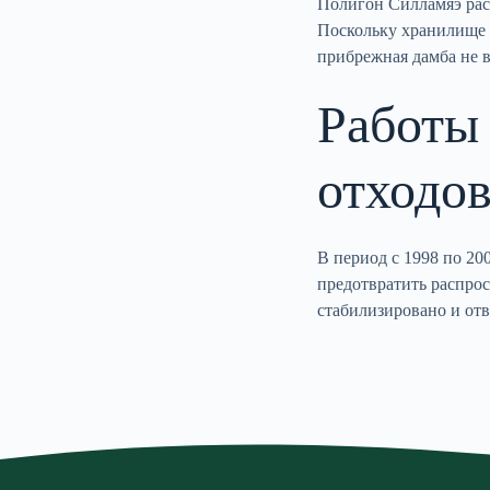
Полигон Силламяэ расп
Поскольку хранилище 
прибрежная дамба не в
Работы 
отходо
В период с 1998 по 20
предотвратить распрос
стабилизировано и от