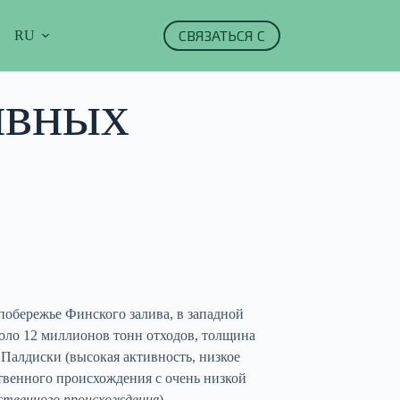
СВЯЗАТЬСЯ С
RU
ивных
побережье Финского залива, в западной
коло 12 миллионов тонн отходов, толщина
 Палдиски (высокая активность, низкое
твенного происхождения с очень низкой
ственного происхождения
).