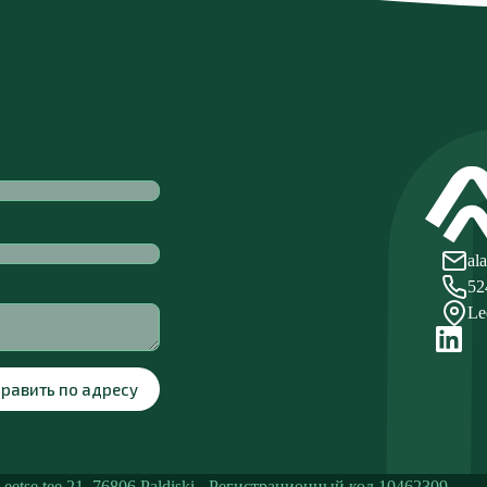
al
52
Le
равить по адресу
etse tee 21, 76806 Paldiski - Регистрационный код 10462309