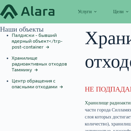
Перейти
к
Услуги
Цели
сути
Наши объекты
Хран
Палдиски - бывший
ядерный объект</trp-
post-container
отход
Хранилище
радиоактивных отходов
Таммику
Центр обращения с
опасными отходами
НЕ ПОДПАДА
Хранилище радиоакти
части города Силламяэ
слоя которых достигае
количество), хранилищ
активностью, класси