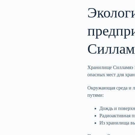
Экологи
предпри
Силлам
Хранилище Силламяэ з
опасных мест для хран
Окружающая среда и лю
путями:
Дождь и поверхн
Радиоактивная п
Из хранилища вы