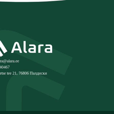
ara@alara.ee
40467
etse tee 21, 76806 Палдиски