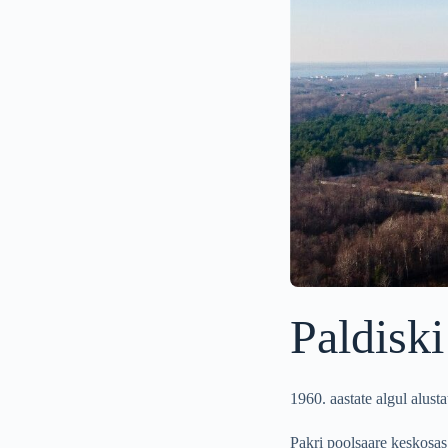
Paldisk
1960. aastate algul alus
Pakri poolsaare keskosas