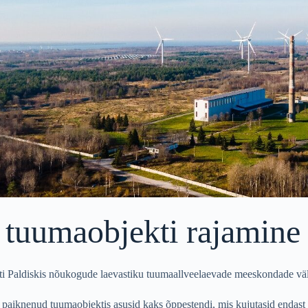
i tuumaobjekti rajamine
tati Paldiskis nõukogude laevastiku tuumaallveelaevade meeskondade v
 paiknenud tuumaobjektis asusid kaks õppestendi, mis kujutasid endast 