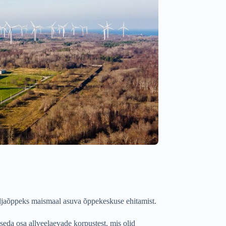
äljaõppeks maismaal asuva õppekeskuse ehitamist.
seda osa allveelaevade korpustest, mis olid