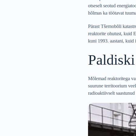
otseselt seotud energiat
hõlmas ka töötavat tuuma
Pärast Tšernobõli katast
reaktorite ohutust, kuid 
kuni 1993. aastani, kuid 
Paldiski
Mõlemad reaktoritega var
suurune territoorium veel
radioaktiivselt saastunud 