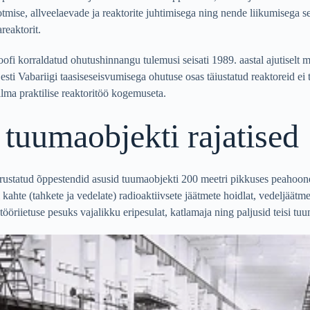
ootmise, allveelaevade ja reaktorite juhtimisega ning nende liikumiseg
reaktorit.
roofi korraldatud ohutushinnangu tulemusi seisati 1989. aastal ajutisel
Eesti Vabariigi taasiseseisvumisega ohutuse osas täiustatud reaktoreid ei
ilma praktilise reaktoritöö kogemuseta.
 tuumaobjekti rajatised
ustatud õppestendid asusid tuumaobjekti 200 meetri pikkuses peahoone
 kahte (tahkete ja vedelate) radioaktiivsete jäätmete hoidlat, vedeljäätm
tööriietuse pesuks vajalikku eripesulat, katlamaja ning paljusid teisi tuu