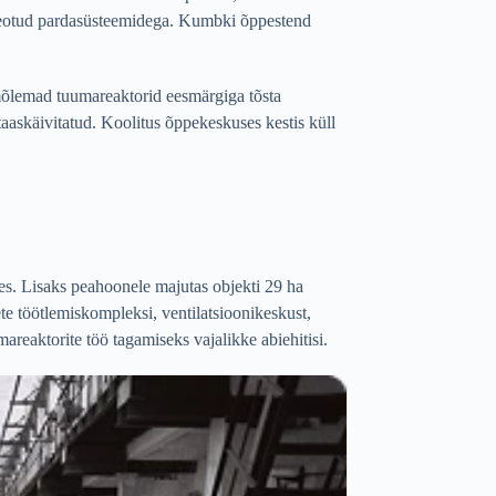
a seotud pardasüsteemidega. Kumbki õppestend
t mõlemad tuumareaktorid eesmärgiga tõsta
 taaskäivitatud. Koolitus õppekeskuses kestis küll
s. Lisaks peahoonele majutas objekti 29 ha
ete töötlemiskompleksi, ventilatsioonikeskust,
mareaktorite töö tagamiseks vajalikke abiehitisi.