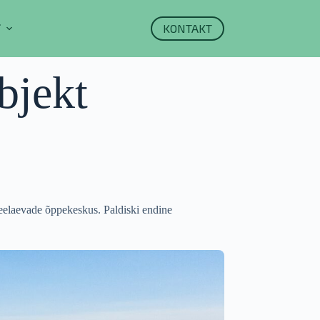
KONTAKT
T
bjekt
eelaevade õppekeskus. Paldiski endine