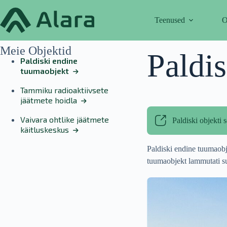
Skip
to
Teenused
O
content
Meie Objektid
Paldi
Paldiski endine
tuumaobjekt
Tammiku radioaktiivsete
jäätmete hoidla
Vaivara ohtlike jäätmete
Paldiski objekti 
käitluskeskus
Paldiski endine tuumaob
tuumaobjekt lammutati s