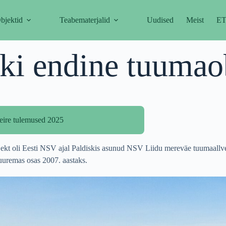
bjektid
Teabematerjalid
Uudised
Meist
E
ski endine tuumao
seire tulemused 2025
jekt oli Eesti NSV ajal Paldiskis asunud NSV Liidu mereväe tuumaallv
uuremas osas 2007. aastaks.