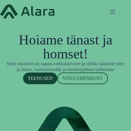
Skip
to
content
Hoiame tänast ja
homset!
Meie missioon on tagada radioaktiivsete ja ohtlike jäätmete kiire
ja ohutu, vastutustundlik ja tõenduspõhine käitlemine
TEENUSED
VÕTA ÜHENDUST