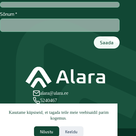
Sõnum
*
Saada
alara@alara.ee
5240467
Leetse tee 21, 76806 Paldiski
Kasutame küpsiseid, et tagada teile meie veebisaidil parim
kogemus.
Nõustu
Keeldu
AS ALARA · Leetse tee 21, 76806 Paldiski · Registrikood