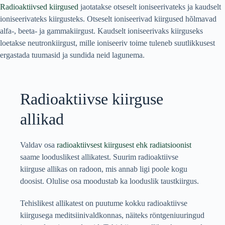
Radioaktiivsed kiirgused
jaotatakse otseselt ioniseerivateks ja kaudselt
ioniseerivateks kiirgusteks. Otseselt ioniseerivad kiirgused hõlmavad
alfa-, beeta- ja gammakiirgust. Kaudselt ioniseerivaks kiirguseks
loetakse neutronkiirgust, mille ioniseeriv toime tuleneb suutlikkusest
ergastada tuumasid ja sundida neid lagunema.
Radioaktiivse kiirguse
allikad
Valdav osa
radioaktiivsest kiirgusest ehk radiatsioonist
saame looduslikest allikatest. Suurim radioaktiivse
kiirguse allikas on radoon, mis annab ligi poole kogu
doosist. Olulise osa moodustab ka looduslik taustkiirgus.
Tehislikest allikatest on puutume kokku radioaktiivse
kiirgusega meditsiinivaldkonnas, näiteks röntgeniuuringud