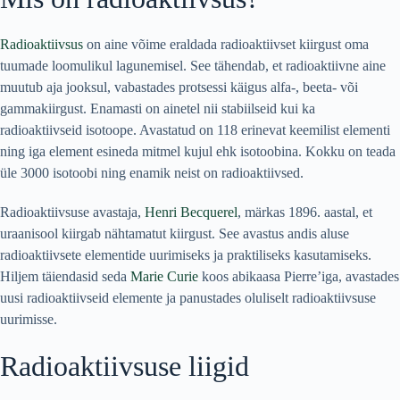
Radioaktiivsus
on aine võime eraldada radioaktiivset kiirgust oma
tuumade loomulikul lagunemisel. See tähendab, et radioaktiivne aine
muutub aja jooksul, vabastades protsessi käigus alfa-, beeta- või
gammakiirgust. Enamasti on ainetel nii stabiilseid kui ka
radioaktiivseid isotoope. Avastatud on 118 erinevat keemilist elementi
ning iga element esineda mitmel kujul ehk isotoobina. Kokku on teada
üle 3000 isotoobi ning enamik neist on radioaktiivsed.
Radioaktiivsuse avastaja,
Henri Becquerel
, märkas 1896. aastal, et
uraanisool kiirgab nähtamatut kiirgust. See avastus andis aluse
radioaktiivsete elementide uurimiseks ja praktiliseks kasutamiseks.
Hiljem täiendasid seda
Marie Curie
koos abikaasa Pierre’iga, avastades
uusi radioaktiivseid elemente ja panustades oluliselt radioaktiivsuse
uurimisse.
Radioaktiivsuse liigid