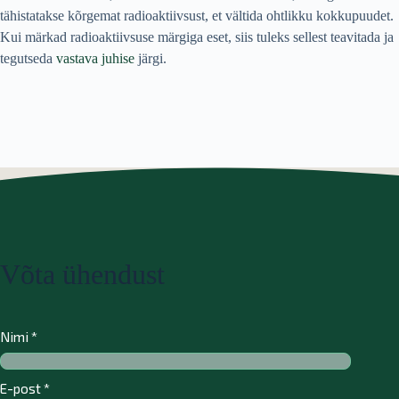
tähistatakse kõrgemat radioaktiivsust, et vältida ohtlikku kokkupuudet.
Kui märkad radioaktiivsuse märgiga eset, siis tuleks sellest teavitada ja
tegutseda
vastava juhise
järgi.
Võta ühendust
Nimi
*
E-post
*