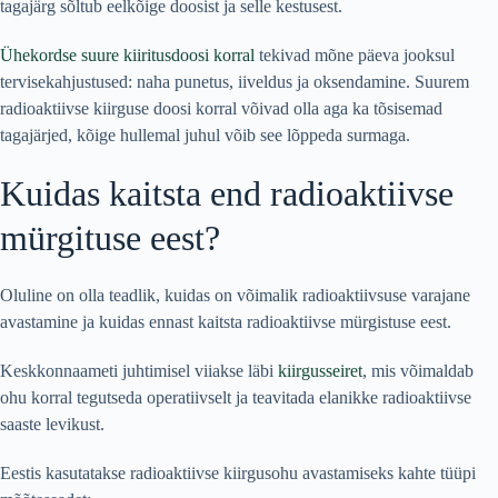
tagajärg sõltub eelkõige doosist ja selle kestusest.
Ühekordse suure kiiritusdoosi korral
tekivad mõne päeva jooksul
tervisekahjustused: naha punetus, iiveldus ja oksendamine. Suurem
radioaktiivse kiirguse doosi korral võivad olla aga ka tõsisemad
tagajärjed, kõige hullemal juhul võib see lõppeda surmaga.
Kuidas kaitsta end radioaktiivse
mürgituse eest?
Oluline on olla teadlik, kuidas on võimalik radioaktiivsuse varajane
avastamine ja kuidas ennast kaitsta radioaktiivse mürgistuse eest.
Keskkonnaameti juhtimisel viiakse läbi
kiirgusseiret
, mis võimaldab
ohu korral tegutseda operatiivselt ja teavitada elanikke radioaktiivse
saaste levikust.
Eestis kasutatakse radioaktiivse kiirgusohu avastamiseks kahte tüüpi