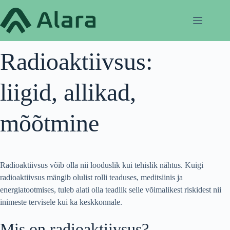
Skip
to
content
Radioaktiivsus:
liigid, allikad,
mõõtmine
Radioaktiivsus võib olla nii looduslik kui tehislik nähtus. Kuigi
radioaktiivsus mängib olulist rolli teaduses, meditsiinis ja
energiatootmises, tuleb alati olla teadlik selle võimalikest riskidest nii
inimeste tervisele kui ka keskkonnale.
Mis on radioaktiivsus?