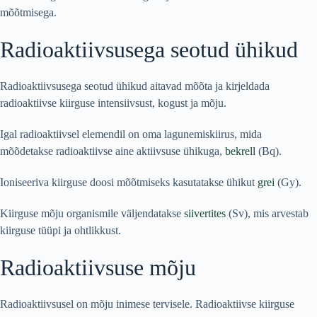
mõõtmisega.
Radioaktiivsusega seotud ühikud
Radioaktiivsusega seotud ühikud aitavad mõõta ja kirjeldada
radioaktiivse kiirguse intensiivsust, kogust ja mõju.
Igal radioaktiivsel elemendil on oma lagunemiskiirus, mida
mõõdetakse radioaktiivse aine aktiivsuse ühikuga,
bekrell
(Bq).
Ioniseeriva kiirguse doosi mõõtmiseks kasutatakse ühikut
grei
(Gy).
Kiirguse mõju organismile väljendatakse
siivertites
(Sv), mis arvestab
kiirguse tüüpi ja ohtlikkust.
Radioaktiivsuse mõju
Radioaktiivsusel on mõju inimese tervisele. Radioaktiivse kiirguse