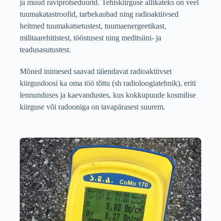
ja muud raviprotseduurid. Tehiskiirguse allikateks on veel
tuumakatastroofid, tarbekaubad ning radioaktiivsed
heitmed tuumakatsetustest, tuumaenergeetikast,
militaarehitistest, tööstusest ning meditsiini- ja
teadusasutustest.
Mõned inimesed saavad täiendavat radioaktiivset
kiirgusdoosi ka oma töö tõttu (sh radioloogiatehnik), eriti
lennunduses ja kaevandustes, kus kokkupuude kosmilise
kiirguse või radooniga on tavapärasest suurem.