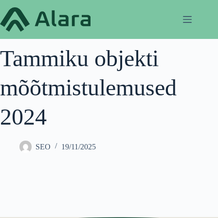
Skip
to
content
Tammiku objekti
mõõtmistulemused
2024
SEO
19/11/2025