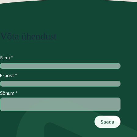
Võta ühendust
Nimi
*
E-post
*
Sõnum
*
Saada