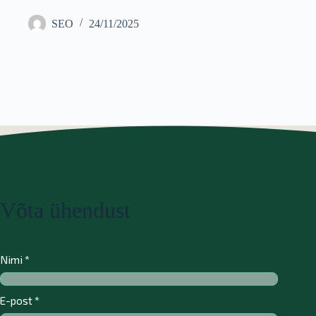
SEO
24/11/2025
Võta ühendust
Nimi
*
E-post
*