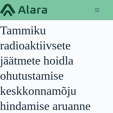
Skip
to
content
Tammiku
radioaktiivsete
jäätmete hoidla
ohutustamise
keskkonnamõju
hindamise aruanne