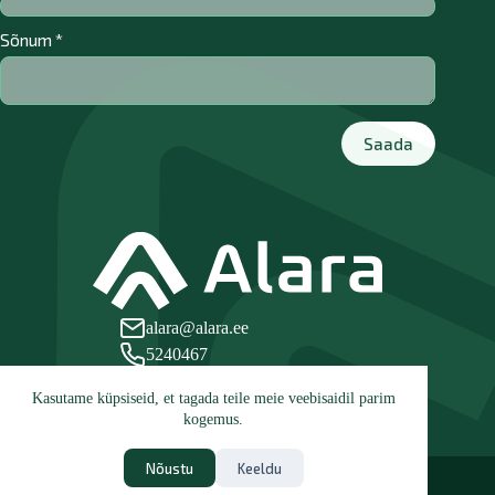
Sõnum
*
Saada
alara@alara.ee
5240467
Leetse tee 21, 76806 Paldiski
Kasutame küpsiseid, et tagada teile meie veebisaidil parim
kogemus.
Nõustu
Keeldu
AS ALARA · Leetse tee 21, 76806 Paldiski · Registrikood